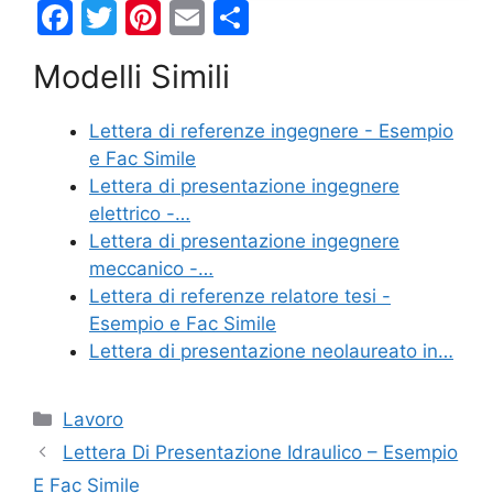
F
T
Pi
E
C
a
w
nt
m
o
Modelli Simili
c
itt
er
ai
n
e
er
e
l
di
Lettera di referenze ingegnere - Esempio
b
st
vi
e Fac Simile
o
di
Lettera di presentazione ingegnere
elettrico -…
o
Lettera di presentazione ingegnere
k
meccanico -…
Lettera di referenze relatore tesi -
Esempio e Fac Simile
Lettera di presentazione neolaureato in…
Categorie
Lavoro
Lettera Di Presentazione Idraulico – Esempio
E Fac Simile