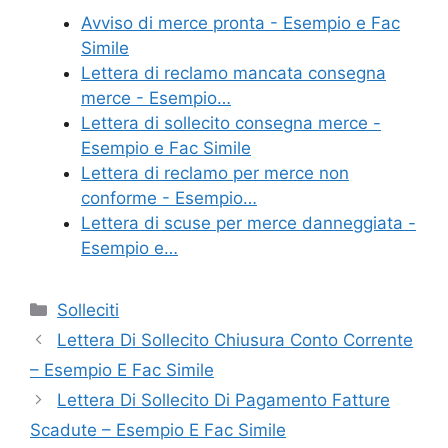
e
er
e
l
di
Avviso di merce pronta - Esempio e Fac
b
st
vi
Simile
o
di
Lettera di reclamo mancata consegna
merce - Esempio…
o
Lettera di sollecito consegna merce -
k
Esempio e Fac Simile
Lettera di reclamo per merce non
conforme - Esempio…
Lettera di scuse per merce danneggiata -
Esempio e…
Categorie
Solleciti
Lettera Di Sollecito Chiusura Conto Corrente
– Esempio E Fac Simile
Lettera Di Sollecito Di Pagamento Fatture
Scadute – Esempio E Fac Simile