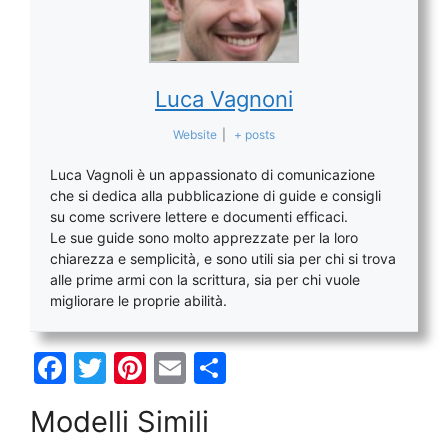
Luca Vagnoni
Website
|
+ posts
Luca Vagnoli è un appassionato di comunicazione
che si dedica alla pubblicazione di guide e consigli
su come scrivere lettere e documenti efficaci.
Le sue guide sono molto apprezzate per la loro
chiarezza e semplicità, e sono utili sia per chi si trova
alle prime armi con la scrittura, sia per chi vuole
migliorare le proprie abilità.
F
T
Pi
E
C
a
w
nt
m
o
Modelli Simili
c
itt
er
ai
n