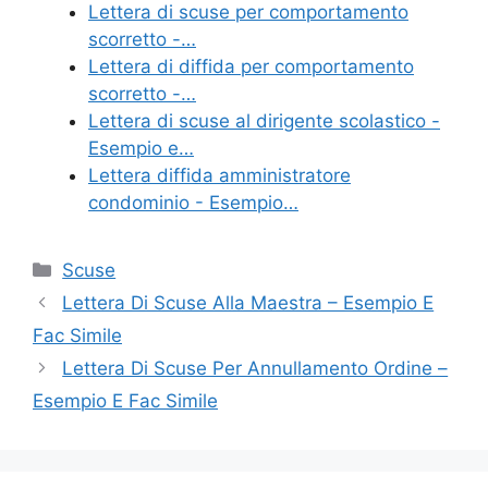
o
di
Lettera di scuse per comportamento
scorretto -…
o
Lettera di diffida per comportamento
k
scorretto -…
Lettera di scuse al dirigente scolastico -
Esempio e…
Lettera diffida amministratore
condominio - Esempio…
Categorie
Scuse
Lettera Di Scuse Alla Maestra – Esempio E
Fac Simile
Lettera Di Scuse Per Annullamento Ordine –
Esempio E Fac Simile