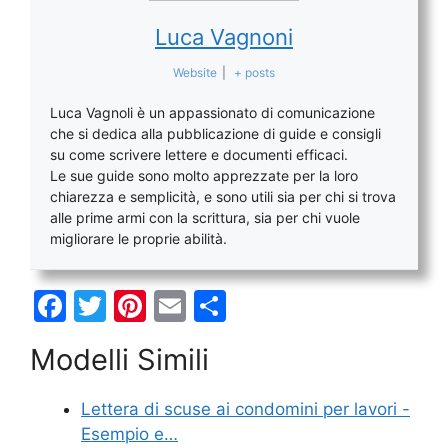
Luca Vagnoni
Website
|
+ posts
Luca Vagnoli è un appassionato di comunicazione
che si dedica alla pubblicazione di guide e consigli
su come scrivere lettere e documenti efficaci.
Le sue guide sono molto apprezzate per la loro
chiarezza e semplicità, e sono utili sia per chi si trova
alle prime armi con la scrittura, sia per chi vuole
migliorare le proprie abilità.
F
T
Pi
E
C
a
w
nt
m
o
Modelli Simili
c
itt
er
ai
n
e
er
e
l
di
Lettera di scuse ai condomini per lavori -
b
st
vi
Esempio e…