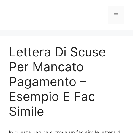
Vai
al
Menu
contenuto
Lettera Di Scuse
Per Mancato
Pagamento –
Esempio E Fac
Simile
In questa pagina si trova un fac simile lettera di