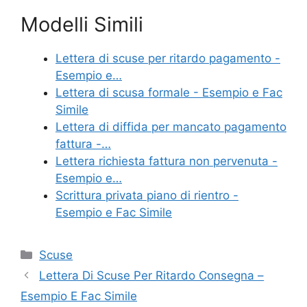
a
w
nt
m
o
Modelli Simili
c
itt
er
ai
n
e
er
e
l
di
Lettera di scuse per ritardo pagamento -
b
st
vi
Esempio e…
o
di
Lettera di scusa formale - Esempio e Fac
Simile
o
Lettera di diffida per mancato pagamento
k
fattura -…
Lettera richiesta fattura non pervenuta -
Esempio e…
Scrittura privata piano di rientro -
Esempio e Fac Simile
Categorie
Scuse
Lettera Di Scuse Per Ritardo Consegna –
Esempio E Fac Simile