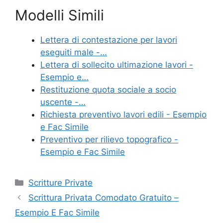
a
w
nt
m
o
Modelli Simili
c
itt
er
ai
n
e
er
e
l
di
Lettera di contestazione per lavori
b
st
vi
eseguiti male -…
o
di
Lettera di sollecito ultimazione lavori -
Esempio e…
o
Restituzione quota sociale a socio
k
uscente​ -…
Richiesta preventivo lavori edili - Esempio
e Fac Simile
Preventivo per rilievo topografico -
Esempio e Fac Simile
Categorie
Scritture Private
Scrittura Privata Comodato Gratuito –
Esempio E Fac Simile