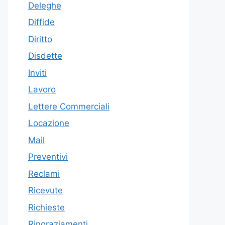
Deleghe
Diffide
Diritto
Disdette
Inviti
Lavoro
Lettere Commerciali
Locazione
Mail
Preventivi
Reclami
Ricevute
Richieste
Ringraziamenti