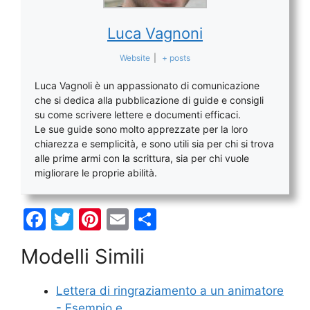
Luca Vagnoni
Website
|
+ posts
Luca Vagnoli è un appassionato di comunicazione
che si dedica alla pubblicazione di guide e consigli
su come scrivere lettere e documenti efficaci.
Le sue guide sono molto apprezzate per la loro
chiarezza e semplicità, e sono utili sia per chi si trova
alle prime armi con la scrittura, sia per chi vuole
migliorare le proprie abilità.
F
T
Pi
E
C
a
w
nt
m
o
Modelli Simili
c
itt
er
ai
n
e
er
e
l
di
Lettera di ringraziamento a un animatore
b
st
vi
- Esempio e…